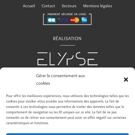
Accueil
Contact
Secteurs
Mentions légales
RÉALISATION
Gérer le consentement aux
TÉLÉCHARGEMENT
cookies
Inventaires locatifs
|
Tarifs 2026
|
Conditions de
Pour offrir les meilleures expériences, nous utilisons des technologies telles que les
cookies pour stocker et/ou accéder aux informations des appareils. Le fait de
réservation d’emplacements
|
Brochure
|
Conditions
consentir à ces technologies nous permettra de traiter des données telles que le
de réservation locations
comportement de navigation ou les ID uniques sur ce site. Le fait de ne pas
consentir ou de retirer son consentement peut avoir un effet négatif sur certaines
caractéristiques et fonctions.