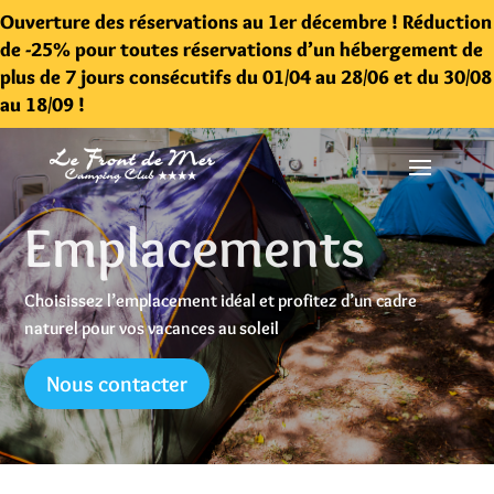
Ouverture des réservations au 1er décembre ! Réduction
de -25% pour toutes réservations d’un hébergement de
plus de 7 jours consécutifs du 01/04 au 28/06 et du 30/08
au 18/09 !
Emplacements
Choisissez l’emplacement idéal et profitez d’un cadre
naturel pour vos vacances au soleil
Nous contacter