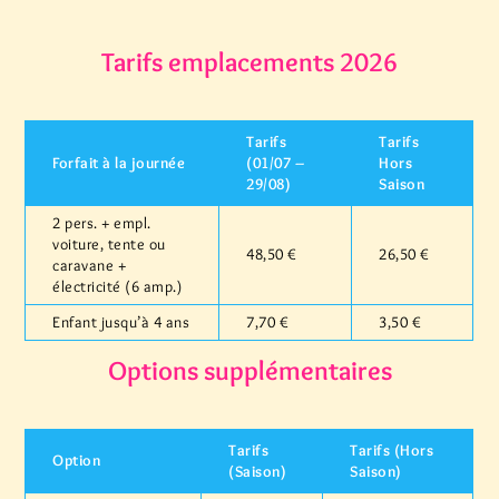
Tarifs emplacements 2026
Tarifs
Tarifs
Forfait à la journée
(01/07 –
Hors
29/08)
Saison
2 pers. + empl.
voiture, tente ou
48,50 €
26,50 €
caravane +
électricité (6 amp.)
Enfant jusqu’à 4 ans
7,70 €
3,50 €
Options supplémentaires
Tarifs
Tarifs (Hors
Option
(Saison)
Saison)