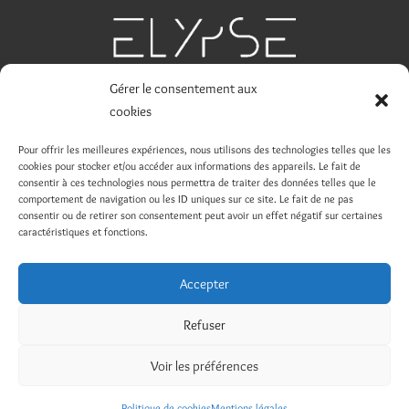
Gérer le consentement aux
TÉLÉCHARGEMENT
cookies
Inventaires locatifs
|
Tarifs 2026
|
Conditions de
Pour offrir les meilleures expériences, nous utilisons des technologies telles que les
cookies pour stocker et/ou accéder aux informations des appareils. Le fait de
réservation d’emplacements
|
Brochure
|
Conditions
consentir à ces technologies nous permettra de traiter des données telles que le
de réservation locations
comportement de navigation ou les ID uniques sur ce site. Le fait de ne pas
consentir ou de retirer son consentement peut avoir un effet négatif sur certaines
caractéristiques et fonctions.
Accepter
Recherches fréquentes
Refuser
Camping 3 étoiles Argelès-sur-Mer
Voir les préférences
© La Coste Rouge Camping 3 Étoiles - 2026 - Tous droits
Camping avec parc aquatique Argelès-sur-Mer
réservés
Politique de cookies
Mentions légales